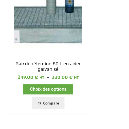
Bac de rétention 80 L en acier
galvanisé
Plage
249,00
€
–
330,00
€
de
prix :
Choix des options
249,00 €
à
330,00 €
Compare