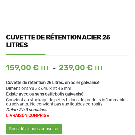
CUVETTE DE RÉTENTION ACIER 25
LITRES
Plage
159,00
€
239,00
€
–
de
prix :
Cuvette de rétention 25 Litres, en acier galvanisé.
159,00 €
Dimensions 985 x 645 x ht 45 mm
à
Existe avec ou sans caillebotis galvanisé.
239,00 €
Convient au stockage de petits bidons de produits inflammables
ou solvants. Ne convient pas aux liquides corrosifs.
Délai : 2 à 3 semaines
quantité
LIVRAISON COMPRISE
de
Cuvette
de
Sous délai, nous consulter
rétention
acier