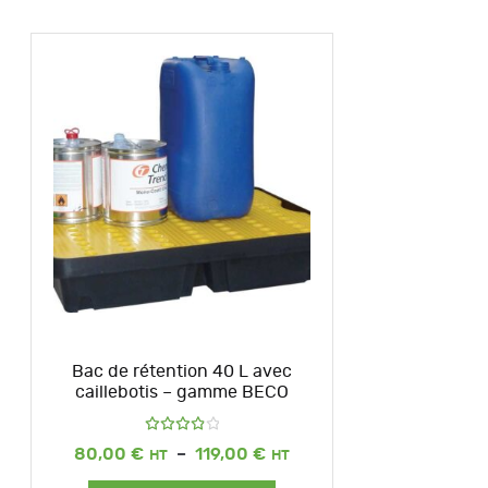
Bac de rétention 40 L avec
caillebotis – gamme BECO
Note
Plage
80,00
€
–
119,00
€
4.00
de
sur 5
prix :