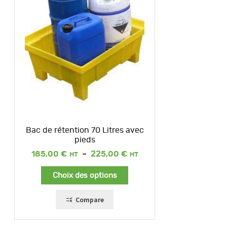
Bac de rétention 70 Litres avec
pieds
Plage
185,00
€
–
225,00
€
de
prix :
Choix des options
185,00 €
à
225,00 €
Compare