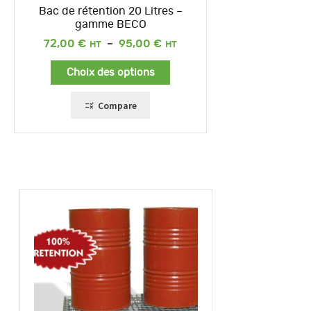
Bac de rétention 20 Litres –
gamme BECO
Plage
72,00
€
–
95,00
€
de
prix :
Choix des options
72,00 €
à
95,00 €
Compare