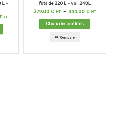
0 L –
fûts de 220 L – vol. 240L
Plage
279,00
€
–
444,00
€
de
Plage
€
prix :
de
Choix des options
279,00 €
prix :
à
223,00 €
444,00 €
à
Compare
343,00 €