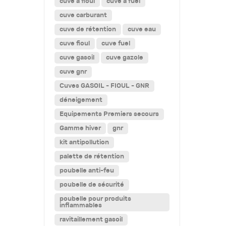
cuve a fioul
cuve a fuel
cuve carburant
cuve de rétention
cuve eau
cuve fioul
cuve fuel
cuve gasoil
cuve gazole
cuve gnr
Cuves GASOIL - FIOUL - GNR
déneigement
Equipements Premiers secours
Gamme hiver
gnr
kit antipollution
palette de rétention
poubelle anti-feu
poubelle de sécurité
poubelle pour produits
inflammables
ravitaillement gasoil