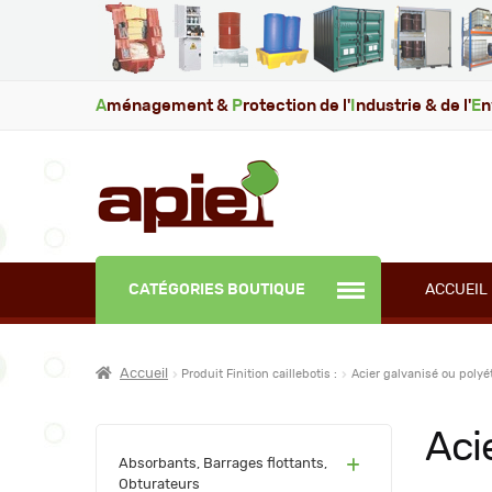
A
ménagement &
P
rotection de l'
I
ndustrie & de l'
E
n
CATÉGORIES BOUTIQUE
ACCUEIL
Accueil
Produit Finition caillebotis :
Acier galvanisé ou polyé
Aci
(60)
Absorbants, Barrages flottants,
Obturateurs