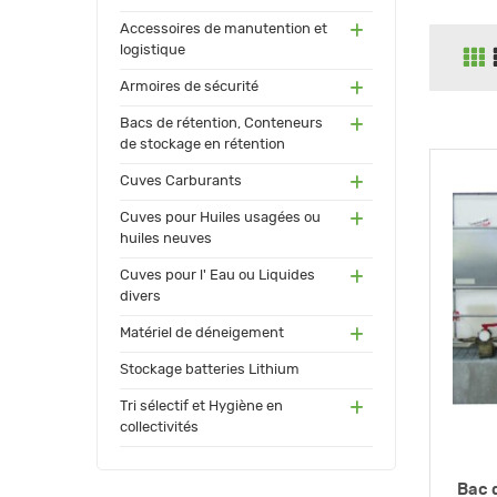
(55)
Accessoires de manutention et
logistique
(91)
Armoires de sécurité
(171
Bacs de rétention, Conteneurs
)
de stockage en rétention
(17
Cuves Carburants
3)
(24)
Cuves pour Huiles usagées ou
huiles neuves
(72)
Cuves pour l' Eau ou Liquides
divers
(34
Matériel de déneigement
)
(12)
Stockage batteries Lithium
(13
Tri sélectif et Hygiène en
0)
collectivités
Bac d