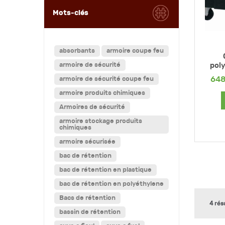
Mots-clés
absorbants
armoire coupe feu
armoire de sécurité
poly
64
armoire de sécurité coupe feu
armoire produits chimiques
Armoires de sécurité
armoire stockage produits
chimiques
armoire sécurisée
bac de rétention
bac de rétention en plastique
bac de rétention en polyéthylene
Bacs de rétention
4 rés
bassin de rétention