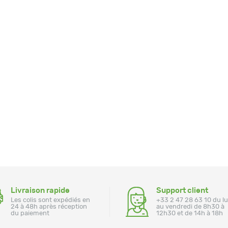
Livraison rapide
Support client
Les colis sont expédiés en
+33 2 47 28 63 10 du l
24 à 48h après réception
au vendredi de 8h30 à
du paiement
12h30 et de 14h à 18h