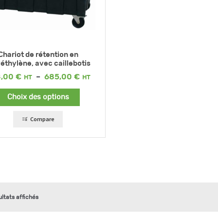
Chariot de rétention en
éthylène, avec caillebotis
Plage
8,00
€
–
685,00
€
de
prix :
Choix des options
648,00 €
à
685,00 €
Compare
ultats affichés