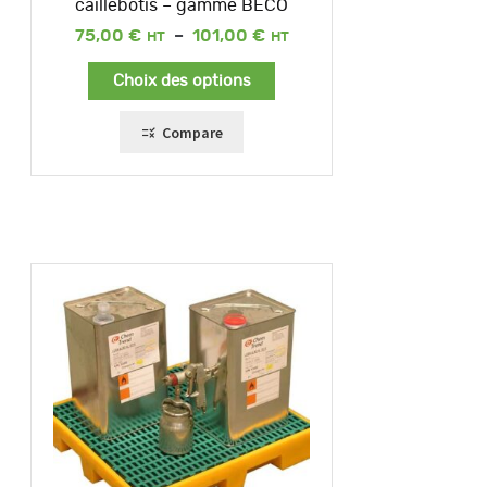
caillebotis – gamme BECO
Plage
75,00
€
–
101,00
€
de
prix :
Choix des options
75,00 €
à
101,00 €
Compare