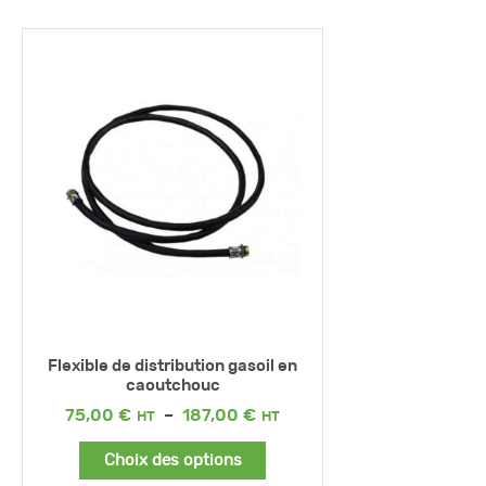
Flexible de distribution gasoil en
caoutchouc
Plage
75,00
€
–
187,00
€
de
prix :
Choix des options
75,00 €
à