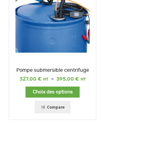
Pompe submersible centrifuge
Plage
327,00
€
–
395,00
€
de
prix :
Choix des options
327,00 €
à
395,00 €
Compare