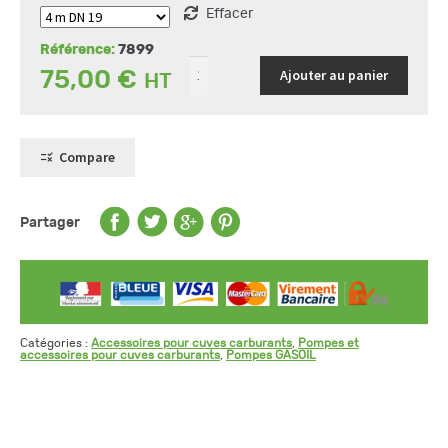
Effacer
Référence:
7899
Ajouter au panier
75,00
€
Compare
Partager
Catégories :
Accessoires pour cuves carburants
,
Pompes et
accessoires pour cuves carburants
,
Pompes GASOIL