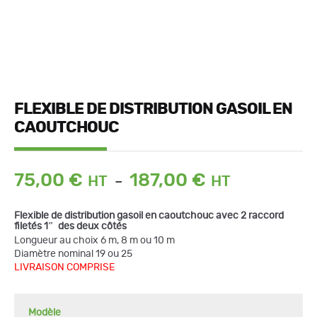
FLEXIBLE DE DISTRIBUTION GASOIL EN
CAOUTCHOUC
Plage
75,00
€
187,00
€
–
de
prix :
Flexible de distribution gasoil en caoutchouc avec 2 raccord
75,00 €
filetés 1″ des deux côtés
à
quantité
Longueur au choix 6 m, 8 m ou 10 m
de
187,00 €
Diamètre nominal 19 ou 25
Flexible
de
LIVRAISON COMPRISE
distribution
gasoil
en
caoutchouc
Modèle