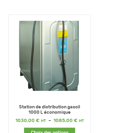
Station de distribution gasoil
1000 L économique
Plage
1030,00
€
–
1085,00
€
de
prix :
Choix des options