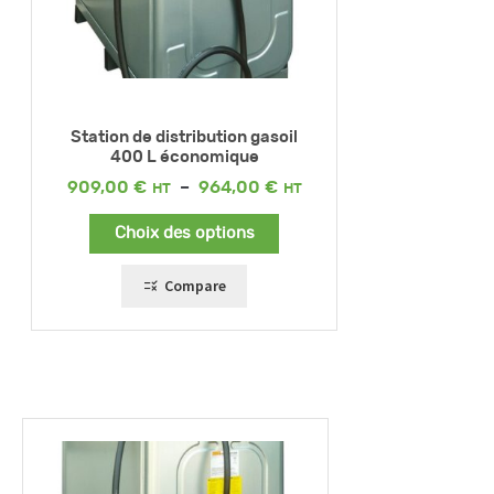
Station de distribution gasoil
400 L économique
Plage
909,00
€
–
964,00
€
de
prix :
Choix des options
909,00 €
à
964,00 €
Compare