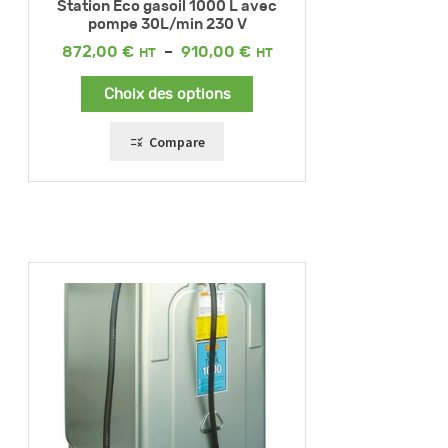
Station Eco gasoil 1000 L avec
pompe 30L/min 230 V
Plage
872,00
€
–
910,00
€
de
prix :
Choix des options
872,00 €
à
910,00 €
Compare