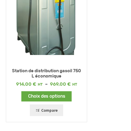
Station de distribution gasoil 750
L économique
Plage
914,00
€
–
969,00
€
de
prix :
Choix des options
914,00 €
à
969,00 €
Compare