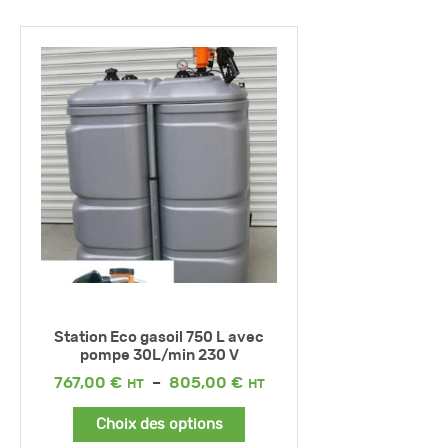
Station Eco gasoil 750 L avec
pompe 30L/min 230 V
Plage
767,00
€
–
805,00
€
de
prix :
Choix des options
767,00 €
à