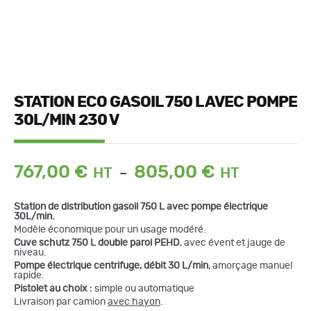
STATION ECO GASOIL 750 L AVEC POMPE
30L/MIN 230 V
Plage
767,00
€
805,00
€
–
de
prix :
Station de distribution gasoil 750 L avec pompe électrique
767,00 €
30L/min.
à
Modèle économique pour un usage modéré.
805,00 €
Cuve schutz 750 L double paroi PEHD
, avec évent et jauge de
niveau.
Pompe électrique centrifuge,
débit 30 L/min
, amorçage manuel
rapide.
quantité
de
Pistolet au choix :
simple ou automatique
Station
Livraison par camion
avec hayon
.
Eco