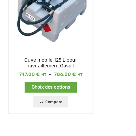
Cuve mobile 125 L pour
ravitaillement Gasoil
Plage
747,00
€
–
786,00
€
de
prix :
Choix des options
747,00 €
à
786,00 €
Compare