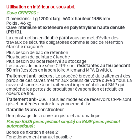
Utilisation en intérieur ou sous abri.
Cuve CFPE700 :
Dimensions :
Lg 1200 x larg. 660 x hauteur 1485 mm
Poids : 46 kg
Cuve intérieure et extérieure en polyéthylène haute densité
(PEHD).
La construction en
double paroi
vous permet d’éviter des
travaux de sécurité obligatoires comme le bac de rétention
étanche maçonné.
Plus besoin de bac de rétention
Plus besoin de peinture étanche
Plus besoin du local réservé au stockage
Les cuves de notre série CFPE sont
résistantes au feu pendant
30 min
(testées en laboratoire Allemand MPA Erwitte).
Traitement anti-odeurs
: Le procédé breveté du traitement des
parois de ces cuves met fin aux odeurs de votre cuve à fioul. La
cuve est soumise à un traitement imperméabilisant SMP qui
empêche les pertes de produit par évaporation et réduit les
odeurs de fioul.
Traitement anti-U.V.
: Tous les modèles de réservoirs CFPE sont
gris et protégés contre le rayonnement UV.
Garantie 15 ans
constructeur
Remplissage de la cuve au pistolet automatique.
Pompe 8638 (avec pistolet simple) ou 8639 (avec pistolet
automatique) :
Bonde de fixation filetée 2″
Fonctionnement manuel possible