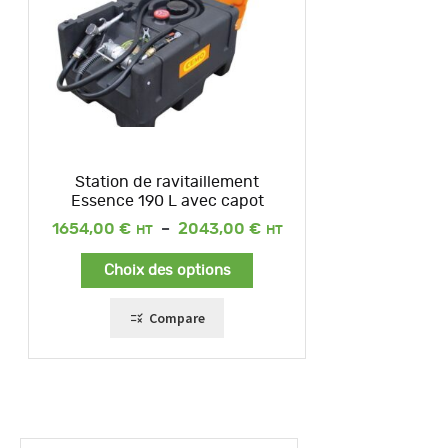
Station de ravitaillement
Essence 190 L avec capot
Plage
1654,00
€
–
2043,00
€
de
prix :
Choix des options
1654,00 €
à
2043,00 €
Compare