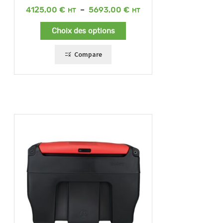
Plage
4125,00
€
–
5693,00
€
de
prix :
Choix des options
4125,00 €
à
5693,00 €
Compare