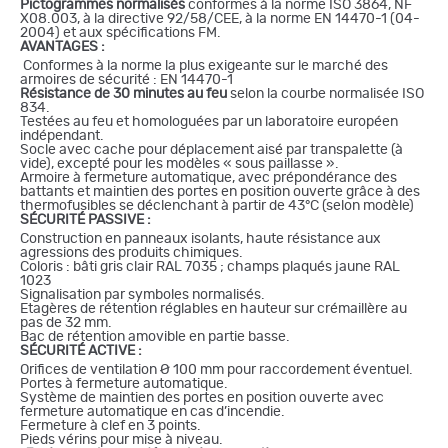
Pictogrammes normalisés
conformes à la norme ISO 3864, NF
X08.003, à la directive 92/58/CEE, à la norme EN 14470-1 (04-
2004) et aux spécifications FM.
AVANTAGES :
Conformes à la norme la plus exigeante sur le marché des
armoires de sécurité : EN 14470-1
Résistance de 30 minutes au feu
selon la courbe normalisée ISO
834.
Testées au feu et homologuées par un laboratoire européen
indépendant.
Socle avec cache pour déplacement aisé par transpalette (à
vide), excepté pour les modèles « sous paillasse ».
Armoire à fermeture automatique, avec prépondérance des
battants et maintien des portes en position ouverte grâce à des
thermofusibles se déclenchant à partir de 43°C (selon modèle)
SÉCURITÉ PASSIVE :
Construction en panneaux isolants, haute résistance aux
agressions des produits chimiques.
Coloris : bâti gris clair RAL 7035 ; champs plaqués jaune RAL
1023
Signalisation par symboles normalisés.
Etagères de rétention réglables en hauteur sur crémaillère au
pas de 32 mm.
Bac de rétention amovible en partie basse.
SÉCURITÉ ACTIVE :
Orifices de ventilation Ø 100 mm pour raccordement éventuel.
Portes à fermeture automatique.
Système de maintien des portes en position ouverte avec
fermeture automatique en cas d’incendie.
Fermeture à clef en 3 points.
Pieds vérins pour mise à niveau.