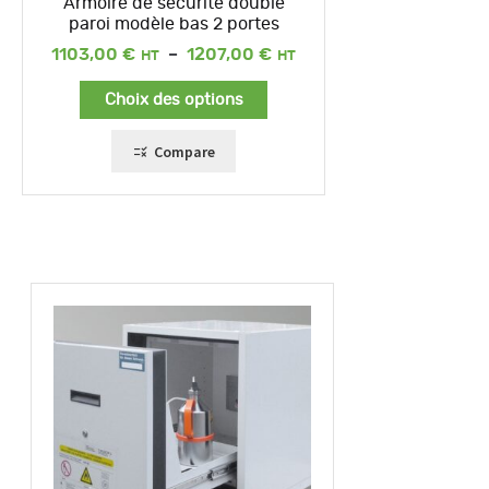
Armoire de sécurité double
paroi modèle bas 2 portes
Plage
1103,00
€
–
1207,00
€
de
prix :
Choix des options
1103,00 €
à
1207,00 €
Compare