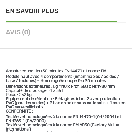
EN SAVOIR PLUS
AVIS (0)
Armoire coupe-feu 30 minutes EN 14470 et norme FM.
Modèle haut avec 4 compartiments (inflammables / acides /
base / toxiques) –
Homologuée coupe feu 30 minutes
Dimensions extérieures : Lg 1110 x Prof. 550 x Ht 1980 mm
Capacité de stockage : 4 x 55 L
Poids : 252 kg
Equipement de rétention : 8 étagères (dont 2 avec protection
PVC (pour les acides) + 3 bac en acier sans caillebotis + 1 bac en
PVC sans caillebotis
CONFORMITÉ :
T
estées et homologuées à la norme EN 14470-1 (04/2004) et
EN 1363-1 (06/2000)
T
estées et homologuées à la norme FM 6050 (Factory Mutual
international)