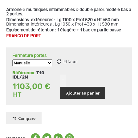
prix :
Armoire « multiriques inflammables » double paroi, modèle bas à
1103,00
2 portes.
à
Dimensions extérieures : Lg 1100 x Prof 520 x Ht 650 mm
1207,00
Dimensions intérieures : Lg 1030 x Prof 430 x Ht 580 mm
quantité
de
Equipement de rétention : 1 étagère + 1 bac en partie basse
Armoire
FRANCO DE PORT
de
sécurité
double
paroi
modèle
Fermeture portes
bas
Effacer
2
portes
Référence:
T10
IBL/2M
1103,00
€
Ajouter au panier
Compare