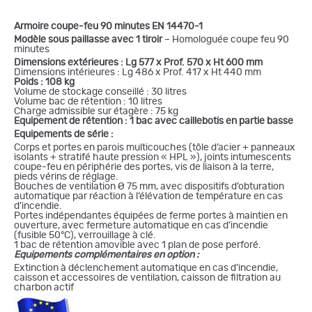
Armoire coupe-feu 90 minutes EN 14470-1
Modèle sous paillasse avec 1 tiroir
– Homologuée coupe feu 90
minutes
Dimensions extérieures : Lg 577 x Prof. 570 x Ht 600 mm
Dimensions intérieures : Lg 486 x Prof. 417 x Ht 440 mm
Poids :
108 kg
Volume de stockage conseillé : 30 litres
Volume bac de rétention : 10 litres
Charge admissible sur étagère : 75 kg
Equipement de rétention : 1 bac avec caillebotis en partie basse
Equipements de série :
Corps et portes en parois multicouches (tôle d’acier + panneaux
isolants + stratifé haute pression « HPL »), joints intumescents
coupe-feu en périphérie des portes, vis de liaison à la terre,
pieds vérins de réglage.
Bouches de ventilation
Ø 75 mm,
avec dispositifs d’obturation
automatique par réaction à l’élévation de température en cas
d’incendie.
Portes indépendantes équipées de ferme portes à maintien en
ouverture, avec fermeture automatique en cas d’incendie
(fusible 50°C), verrouillage à clé.
1 bac de rétention amovible avec 1 plan de pose perforé.
Equipements complémentaires en option :
Extinction à déclenchement automatique en cas d’incendie,
caisson et accessoires de ventilation, caisson de filtration au
charbon actif