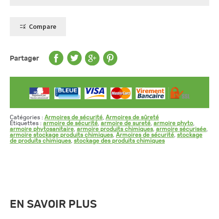
de
sûreté,
modèle
comptoir
Compare
à
1
porte
Partager
Catégories :
Armoires de sécurité
,
Armoires de sûreté
Étiquettes :
armoire de sécurité
,
armoire de sureté
,
armoire phyto
,
armoire phytosanitaire
,
armoire produits chimiques
,
armoire sécurisée
,
armoire stockage produits chimiques
,
Armoires de sécurité
,
stockage
de produits chimiques
,
stockage des produits chimiques
EN SAVOIR PLUS