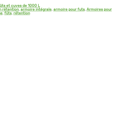
ûts et cuves de 1000 L
n rétention
,
armoire intégrale
,
armoire pour futs
,
Armoires pour
ge
,
fûts
,
rétention