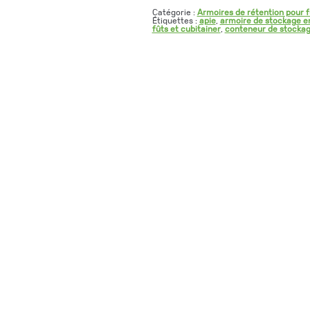
Catégorie :
Armoires de rétention pour f
Étiquettes :
apie
,
armoire de stockage e
fûts et cubitainer
,
conteneur de stocka