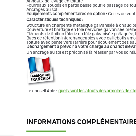
Anneaux de levage en toiture
Fourreaux soudés en partie basse pour le passage de fou
Ancrages au sol
Equipements complémentaires en option :
Grilles de vent
Caractéristiques techniques :
Structure en charpente métallique galvanisée à chaud 
Couverture et bardage en tôle nervurée galvanisée préla
Eléments de finition tôlerie en tôle galvanisée prélaquée,
Bacs de rétention interchangeables avec caillebotis amov
Toiture avec pente vers l’arrière pour écoulement des eau
Déchargement à prévoir à votre charge au chariot élév
Un ancrage au sol est préconisé (à réaliser par vos soins).
Le conseil Apie :
quels sont les atouts des armoires de st
INFORMATIONS COMPLÉMENTAIR