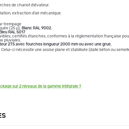
rches de chariot élévateur.
ilation, extraction d’air mécanique.
par trempage
quée (25 µ),
Blanc RAL 9002.
Bleu RAL 5017
.
ibles, certifiés étanches, conformes à la réglementation française pour
x pluviales.
ateur 2T5 avec fourches longueur 2000 mm ou avec une grue.
 Celui-ci nécessite une assise plane et stabilisée (dalle béton ou semelle
ockage sur 2 niveaux de la gamme intégrale ?
ES