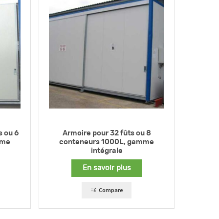
s ou 6
Armoire pour 32 fûts ou 8
mme
conteneurs 1000L, gamme
intégrale
En savoir plus
Compare