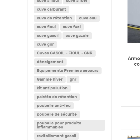
cuve a fioul
cuve a fuel
cuve carburant
cuve de rétention
cuve eau
cuve fioul
cuve fuel
cuve gasoil
cuve gazole
cuve gnr
Cuves GASOIL - FIOUL - GNR
Armoi
déneigement
co
Equipements Premiers secours
Gamme hiver
gnr
kit antipollution
palette de rétention
poubelle anti-feu
poubelle de sécurité
poubelle pour produits
inflammables
ravitaillement gasoil