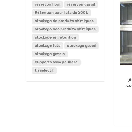
réservoir fioul
réservoir gasoil
Rétention pour fûts de 200L
stockage de produits chimiques
stockage des produits chimiques
stockage en rétention
stockage fûts
stockage gasoil
stockage gazole
Supports sacs poubelle
tri sélectif
A
co