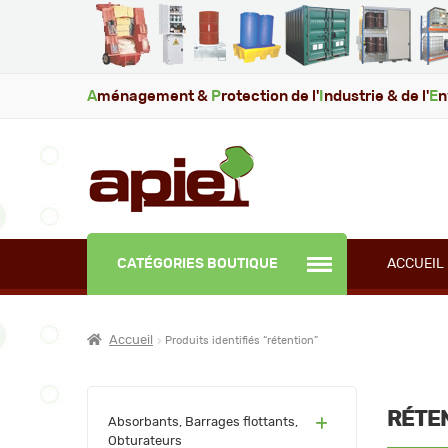
A
ménagement &
P
rotection de l'
I
ndustrie & de l'
E
n
CATÉGORIES BOUTIQUE
ACCUEIL
Accueil
Produits identifiés “rétention”
RÉTE
(60)
Absorbants, Barrages flottants,
Obturateurs