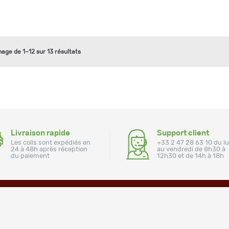
hage de 1–12 sur 13 résultats
Livraison rapide
Support client
Les colis sont expédiés en
+33 2 47 28 63 10 du l
24 à 48h après réception
au vendredi de 8h30 à
du paiement
12h30 et de 14h à 18h