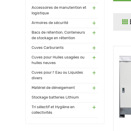
(55)
Accessoires de manutention et
logistique
(91)
Armoires de sécurité
(171
Bacs de rétention, Conteneurs
)
de stockage en rétention
(17
Cuves Carburants
3)
(24)
Cuves pour Huiles usagées ou
huiles neuves
(72)
Cuves pour l' Eau ou Liquides
divers
(34
Matériel de déneigement
)
(12)
Stockage batteries Lithium
(13
Tri sélectif et Hygiène en
0)
collectivités