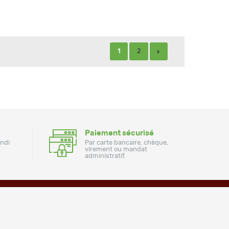
1
2
Paiement sécurisé
undi
Par carte bancaire, chèque,
virement ou mandat
administratif.