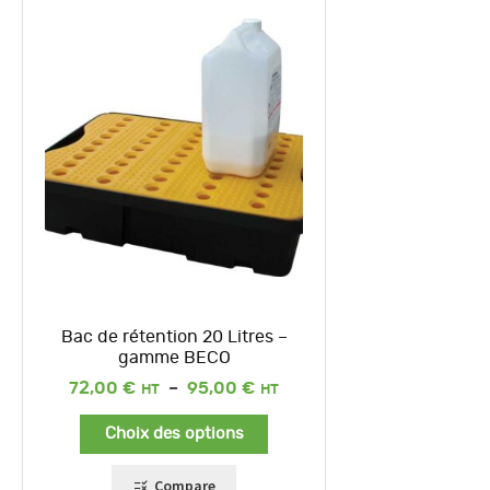
Bac de rétention 20 Litres –
gamme BECO
Plage
72,00
€
–
95,00
€
de
prix :
Choix des options
72,00 €
à
95,00 €
Compare