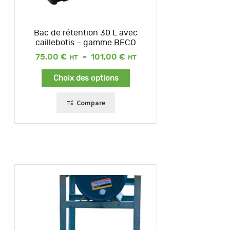
Bac de rétention 30 L avec
caillebotis – gamme BECO
Plage
75,00
€
–
101,00
€
de
prix :
Choix des options
75,00 €
à
101,00 €
Compare