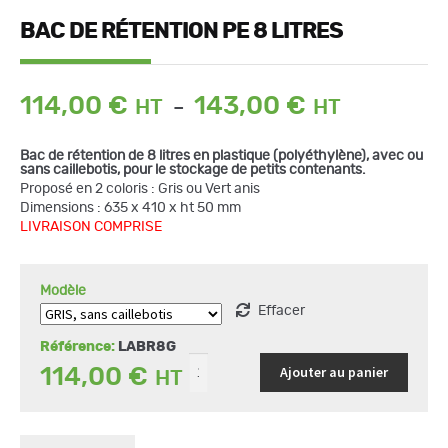
BAC DE RÉTENTION PE 8 LITRES
Plage
114,00
€
143,00
€
–
de
prix :
Bac de rétention de 8 litres en plastique (polyéthylène), avec ou
114,00 €
sans caillebotis, pour le stockage de petits contenants.
à
quantité
Proposé en 2 coloris : Gris ou Vert anis
de
143,00 €
Dimensions : 635 x 410 x ht 50 mm
Bac
de
LIVRAISON COMPRISE
rétention
PE
8
Litres
Modèle
Effacer
Référence:
LABR8G
Ajouter au panier
114,00
€