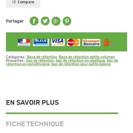
Compare
Partager
Catégories :
Bacs de rétention
,
Bacs de rétention petits volumes
Étiquettes :
bac de rétention
,
bac de rétention en plastique
,
bac de
rétention en polyéthylene
,
bac de rétention pour petits bidons
EN SAVOIR PLUS
FICHE TECHNIQUE