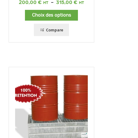
Plage
200,00
€
–
315,00
€
de
prix :
Choix des options
200,00 €
à
315,00 €
Compare