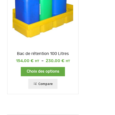
Bac de rétention 100 Litres
Plage
154,00
€
–
230,00
€
de
prix :
Choix des options
154,00 €
à
230,00 €
Compare