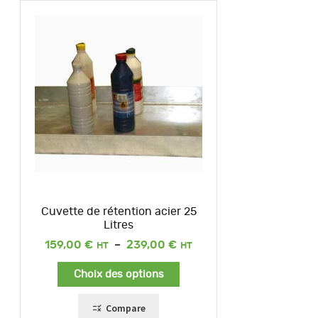
Cuvette de rétention acier 25
Litres
Plage
159,00
€
–
239,00
€
de
prix :
Choix des options
159,00 €
à
239,00 €
Compare