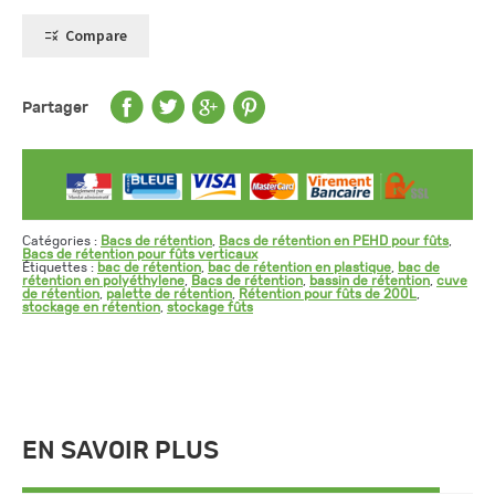
en
PEHD
Compare
pour
4
fûts
de
220
Partager
L
-
rétention
100%
Catégories :
Bacs de rétention
,
Bacs de rétention en PEHD pour fûts
,
Bacs de rétention pour fûts verticaux
Étiquettes :
bac de rétention
,
bac de rétention en plastique
,
bac de
rétention en polyéthylene
,
Bacs de rétention
,
bassin de rétention
,
cuve
de rétention
,
palette de rétention
,
Rétention pour fûts de 200L
,
stockage en rétention
,
stockage fûts
EN SAVOIR PLUS