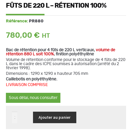
FÛTS DE 220 L – RÉTENTION 100%
Référence:
PR880
780,00
€
Bac de rétention pour 4 fûts de 220 L verticaux,
volume de
rétention 880 L soit 100%
, finition polyéthylène
Volume de rétention conforme pour le stockage de 4 fûts de 220
L dans le cadre des ICPE soumises à autorisation (arrêté du 2
février 1998).
Dimensions : 1290 x 1290 x hauteur 705 mm
Caillebotis en polyéthylène.
LIVRAISON COMPRISE
Sous délai, nous consulter
quantité
Ajouter au panier
de
Bac
de
rétention