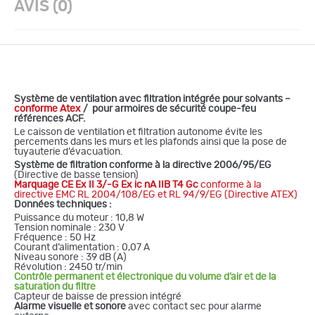
AVIS (0)
Système de ventilation avec filtration intégrée pour solvants –
conforme Atex
/ pour armoires de sécurité coupe-feu
références ACF.
Le caisson de ventilation et filtration autonome évite les
percements dans les murs et les plafonds ainsi que la pose de
tuyauterie d’évacuation.
Système de filtration conforme à la directive 2006/95/EG
(Directive de basse tension)
Marquage CE Ex II 3/-G Ex ic nA IIB T4 Gc
conforme à la
directive EMC RL 2004/108/EG et RL 94/9/EG (Directive ATEX)
Données techniques :
Puissance du moteur : 10,8 W
Tension nominale : 230 V
Fréquence : 50 Hz
Courant d’alimentation : 0,07 A
Niveau sonore : 39 dB (A)
Révolution : 2450 tr/min
Contrôle permanent et électronique du volume d’air et de la
saturation du filtre
Capteur de baisse de pression intégré
Alarme visuelle et sonore
avec contact sec pour alarme