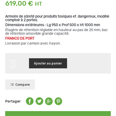
619,00
€
Armoire de sûreté pour produits toxiques et dangereux, modèle
comptoir à 2 portes.
Dimensions extérieures : Lg 950 x Prof 500 x Ht 1000 mm
Étagère de rétention réglable en hauteur au pas de 25 mm, bac
de rétention amovible grande capacité.
FRANCO DE PORT
Livraison par camion avec hayon.
quantité
Ajouter au panier
de
Armoire
de
sûreté,
modèle
comptoir
Compare
à
2
portes
Partager