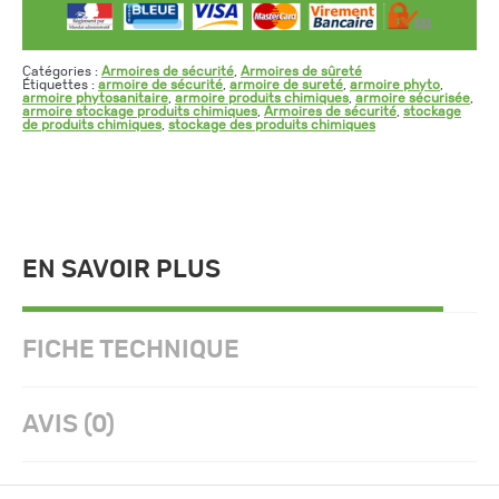
Catégories :
Armoires de sécurité
,
Armoires de sûreté
Étiquettes :
armoire de sécurité
,
armoire de sureté
,
armoire phyto
,
armoire phytosanitaire
,
armoire produits chimiques
,
armoire sécurisée
,
armoire stockage produits chimiques
,
Armoires de sécurité
,
stockage
de produits chimiques
,
stockage des produits chimiques
EN SAVOIR PLUS
FICHE TECHNIQUE
AVIS (0)