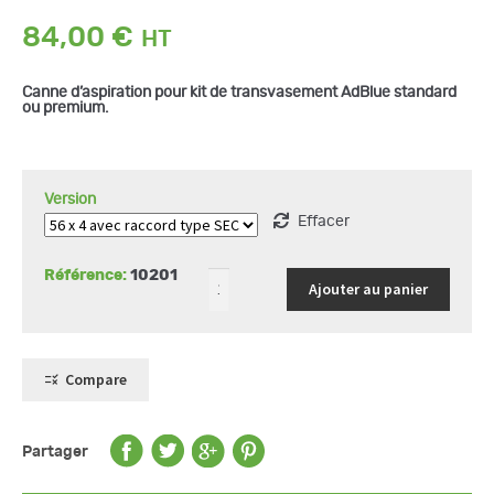
84,00
€
quantité
Canne d’aspiration pour kit de transvasement AdBlue standard
de
ou premium.
Canne
d'aspiration
pour
kit
de
transvasement
Version
Adblue
Effacer
Référence:
10201
Ajouter au panier
Compare
Partager