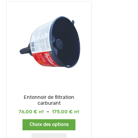
Entonnoir de filtration
carburant
Plage
76,00
€
–
175,00
€
de
prix :
Choix des options
76,00 €
à
175,00 €