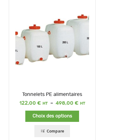
Tonnelets PE alimentaires
Plage
122,00
€
–
498,00
€
de
prix :
Choix des options
122,00 €
à
498,00 €
Compare