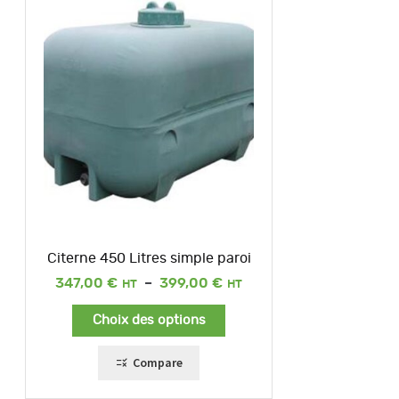
Citerne 450 Litres simple paroi
Plage
347,00
€
–
399,00
€
de
prix :
Choix des options
347,00 €
à
399,00 €
Compare