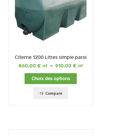
Citerne 1200 Litres simple paroi
Plage
860,00
€
–
910,00
€
de
prix :
Choix des options
860,00 €
à
910,00 €
Compare