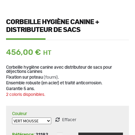
CORBEILLE HYGIÈNE CANINE +
DISTRIBUTEUR DE SACS
456,00
€
Corbeille hygiène canine avec distributeur de sacs pour
déjections canines
Fixation sur poteau
(fourni)
.
Ensemble robuste (en acier) et traité anticorrosion.
quantité
de
Garantie 5 ans.
Corbeille
2 coloris disponibles.
hygiène
canine
+
distributeur
de
Couleur
sacs
Effacer
Référence:
21182