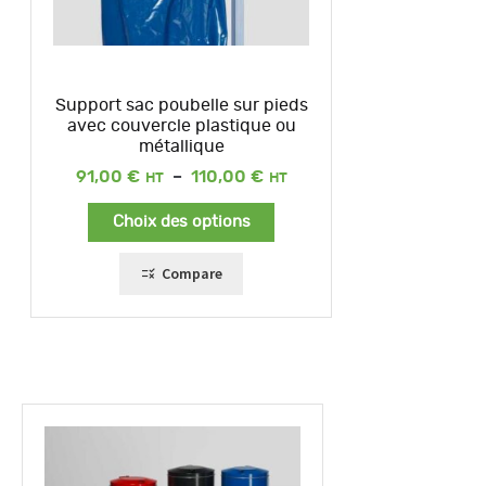
Support sac poubelle sur pieds
avec couvercle plastique ou
métallique
Plage
91,00
€
–
110,00
€
de
prix :
Choix des options
91,00 €
à
110,00 €
Compare