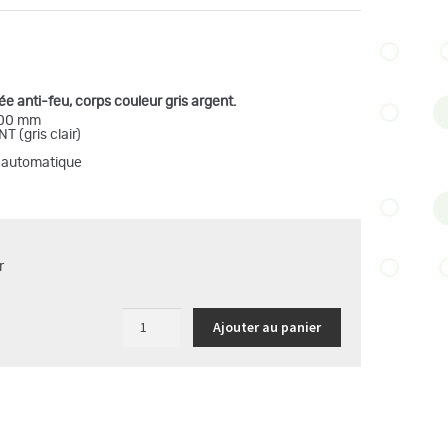
fiée anti-feu, corps couleur gris argent.
600 mm
 (gris clair)
e automatique
r
quantité
Ajouter au panier
de
Poubelle
43
L
anti-
feu
-
tri
sélectif