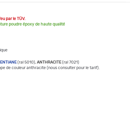
feu par le TÜV.
nture poudre époxy de haute qualité
ique
GENTIANE
(ral 5010),
ANTHRACITE
(ral 7021)
pe de couleur anthracite (nous consulter pour le tarif).