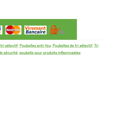
-
couleur
gris
argent
ri sélectif
,
Poubelles anti-feu
,
Poubelles de tri sélectif
,
Tri
de sécurité
,
poubelle pour produits inflammables