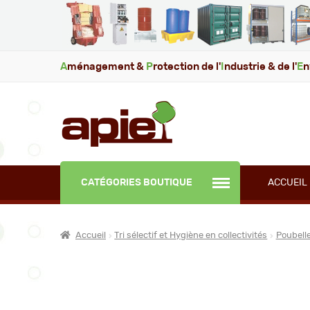
A
ménagement &
P
rotection de l'
I
ndustrie & de l'
E
n
CATÉGORIES BOUTIQUE
ACCUEIL
Accueil
Tri sélectif et Hygiène en collectivités
Poubelle