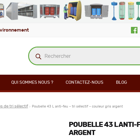
vironnement
Recherche
de
produits
QUI SOMMES NOUS ?
CONTACTEZ-NOUS
BLOG
s de tri sélectif
Poubelle 43 L anti-feu – tri sélectif – couleur gris argent
POUBELLE 43 L ANTI-F
ARGENT