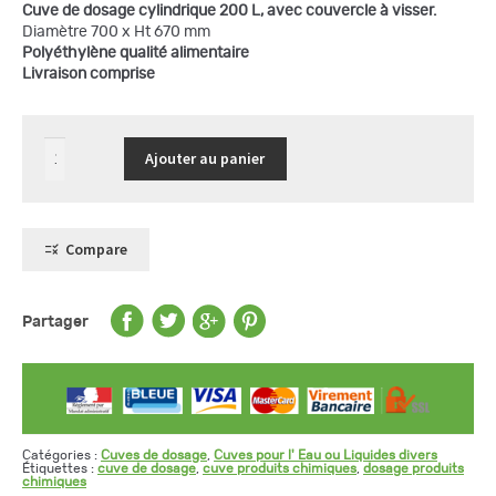
Cuve de dosage cylindrique 200 L, avec couvercle à visser.
Diamètre 700 x Ht 670 mm
Polyéthylène qualité alimentaire
Livraison comprise
quantité
Ajouter au panier
de
Cuve
de
dosage
cylindrique
200
Compare
L,
couvercle
à
visser
Partager
Catégories :
Cuves de dosage
,
Cuves pour l' Eau ou Liquides divers
Étiquettes :
cuve de dosage
,
cuve produits chimiques
,
dosage produits
chimiques