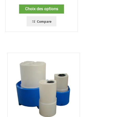
de
prix :
Choix des options
347,00 €
à
399,00 €
Compare