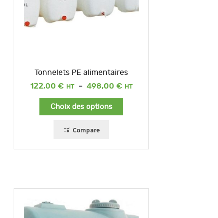
Tonnelets PE alimentaires
Plage
122,00
€
–
498,00
€
de
prix :
Choix des options
122,00 €
à
498,00 €
Compare