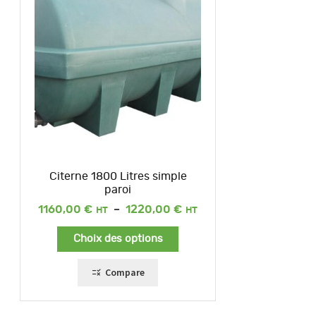
Citerne 1800 Litres simple
paroi
Plage
1160,00
€
–
1220,00
€
de
prix :
Choix des options
1160,00 €
à
1220,00 €
Compare