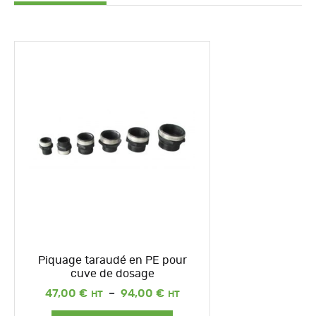
Piquage taraudé en PE pour
cuve de dosage
Plage
47,00
€
–
94,00
€
de
prix :