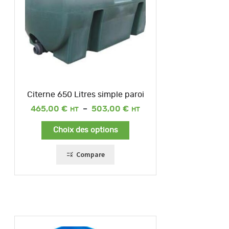
Citerne 650 Litres simple paroi
Plage
465,00
€
–
503,00
€
de
prix :
Choix des options
465,00 €
à
503,00 €
Compare