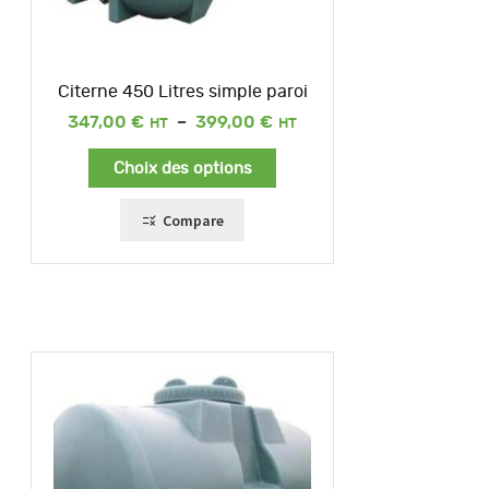
Citerne 450 Litres simple paroi
Plage
347,00
€
–
399,00
€
de
prix :
Choix des options
347,00 €
à
399,00 €
Compare