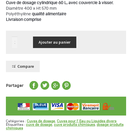
Cuve de dosage cylindrique 60 L, avec couvercle à visser.
Diamètre 400 x Ht 570 mm
Polyéthylène
qualité alimentaire
Livraison comprise
quantité
Ajouter au panier
de
Cuve
de
dosage
cylindrique
60
Compare
L,
couvercle
à
visser
Partager
Catégories :
Cuves de dosage
,
Cuves pour l' Eau ou Liquides divers
Étiquettes :
cuve de dosage
,
cuve produits chimiques
,
dosage produits
chimiques