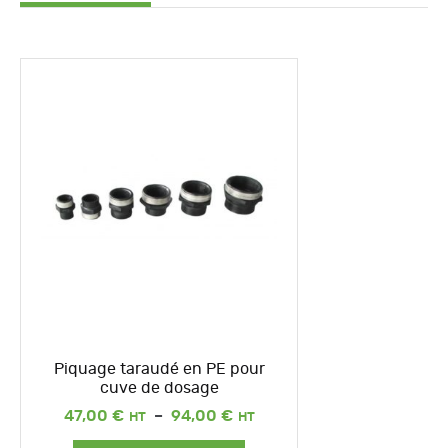
Piquage taraudé en PE pour
cuve de dosage
Plage
47,00
€
–
94,00
€
de
prix :