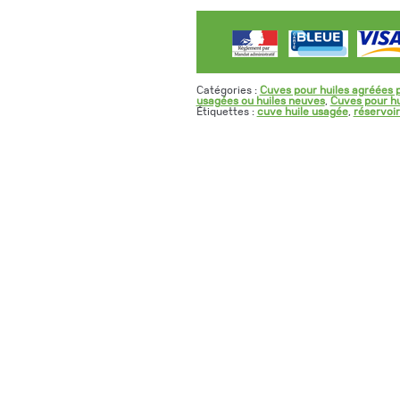
Catégories :
Cuves pour huiles agréées p
usagées ou huiles neuves
,
Cuves pour hu
Étiquettes :
cuve huile usagée
,
réservoir