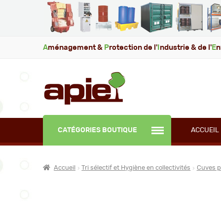
A
ménagement &
P
rotection de l'
I
ndustrie & de l'
E
n
CATÉGORIES BOUTIQUE
ACCUEIL
Accueil
Tri sélectif et Hygiène en collectivités
Cuves p