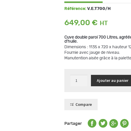
Référence:
V.E.T700/H
649,00
€
Cuve double paroi 700 Litres, agréée 
d’huile.
Dimensions : 1135 x 720 x hauteur 
Fournie avec jauge de niveau.
Manutention aisée grâce à la palett
quantité
Ajouter au panier
de
Cuve
double
paroi
700
Litres
Compare
pour
huiles,
gamme
VET
Partager