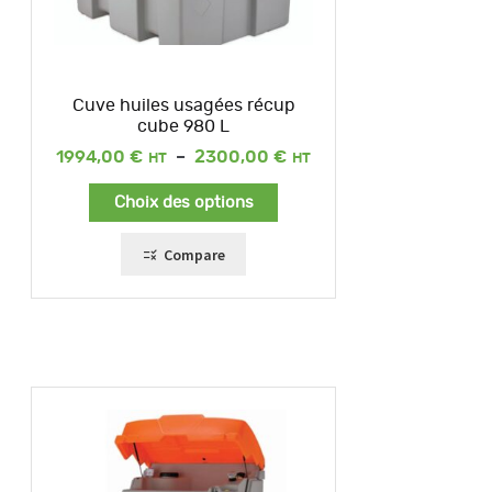
Cuve huiles usagées récup
cube 980 L
Plage
1994,00
€
–
2300,00
€
de
prix :
Choix des options
1994,00 €
à
2300,00 €
Compare