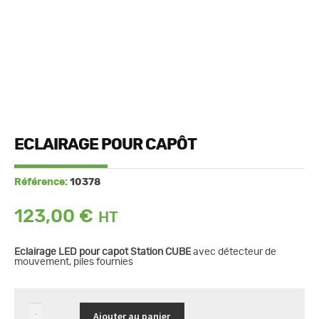
ECLAIRAGE POUR CAPÔT
Référence:
10378
123,00
€
Eclairage LED pour capot Station CUBE
avec détecteur de
mouvement, piles fournies
quantité
Ajouter au panier
de