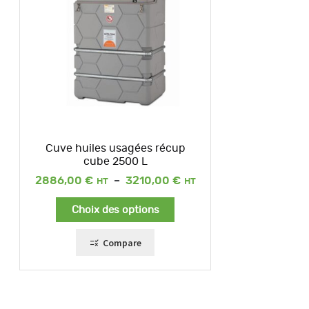
Cuve huiles usagées récup
cube 2500 L
Plage
2886,00
€
–
3210,00
€
de
prix :
Choix des options
2886,00 €
à
3210,00 €
Compare