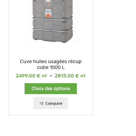
Cuve huiles usagées récup
cube 1500 L
Plage
2499,00
€
–
2813,00
€
de
prix :
Choix des options
2499,00 €
à
2813,00 €
Compare