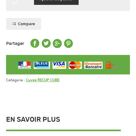
Eclairage
pour
capôt
Compare
Partager
Catégorie :
Cuves RECUP CUBE
EN SAVOIR PLUS