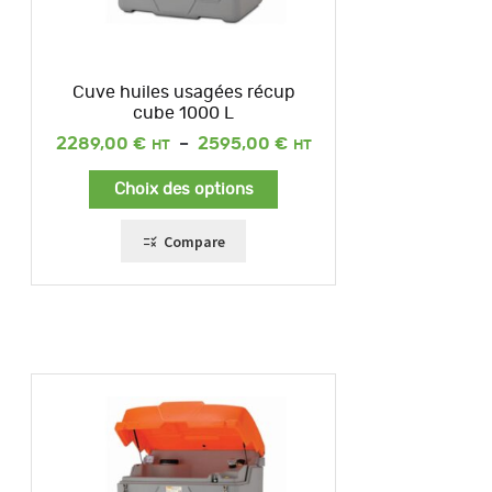
Cuve huiles usagées récup
cube 1000 L
Plage
2289,00
€
–
2595,00
€
de
prix :
Choix des options
2289,00 €
à
2595,00 €
Compare