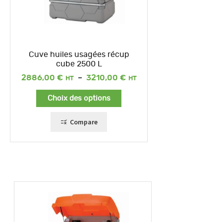
Cuve huiles usagées récup
cube 2500 L
Plage
2886,00
€
–
3210,00
€
de
prix :
Choix des options
2886,00 €
à
3210,00 €
Compare