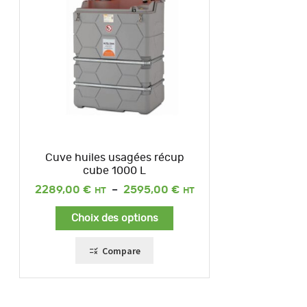
Cuve huiles usagées récup
cube 1000 L
Plage
2289,00
€
–
2595,00
€
de
prix :
Choix des options
2289,00 €
à
2595,00 €
Compare