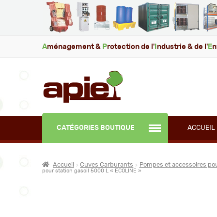
A
ménagement &
P
rotection de l'
I
ndustrie & de l'
E
n
CATÉGORIES BOUTIQUE
ACCUEIL
Accueil
Cuves Carburants
Pompes et accessoires po
pour station gasoil 5000 L « ECOLINE »