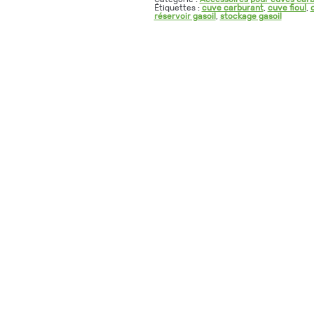
Étiquettes :
cuve carburant
,
cuve fioul
,
réservoir gasoil
,
stockage gasoil