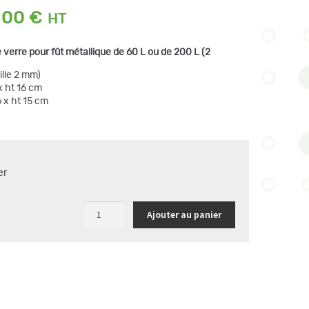
Plage
,00
€
de
prix :
 verre pour fût métallique de 60 L ou de 200 L (2
102,00 €
à
ille 2 mm)
134,00 €
x ht 16 cm
 x ht 15 cm
er
quantité
Ajouter au panier
de
Entonnoir
polyester
pour
fût