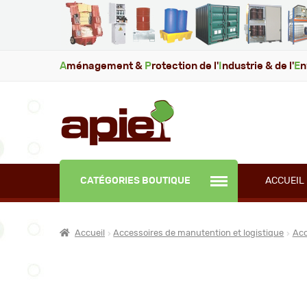
A
ménagement &
P
rotection de l'
I
ndustrie & de l'
E
n
CATÉGORIES BOUTIQUE
ACCUEIL
Accueil
Accessoires de manutention et logistique
Acc