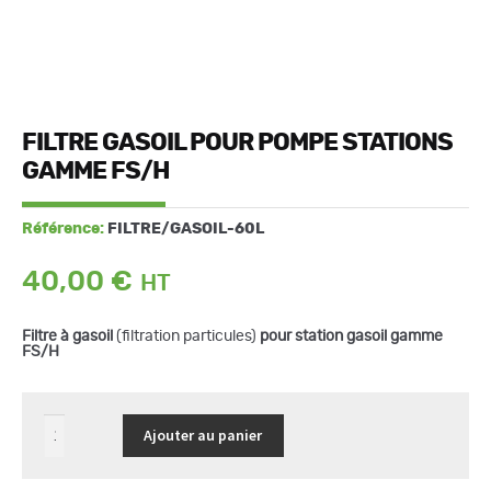
FILTRE GASOIL POUR POMPE STATIONS
GAMME FS/H
Référence:
FILTRE/GASOIL-60L
40,00
€
Filtre à gasoil
(filtration particules)
pour station gasoil gamme
FS/H
quantité
Ajouter au panier
de
Filtre
gasoil
pour