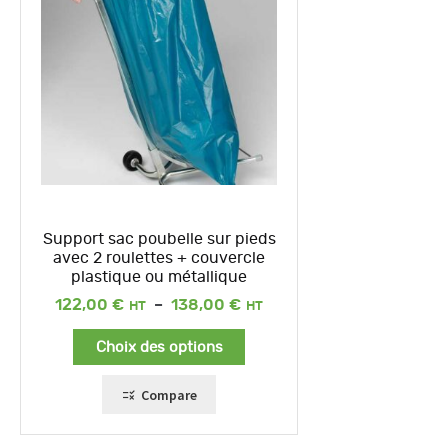
Support sac poubelle sur pieds
avec 2 roulettes + couvercle
plastique ou métallique
Plage
122,00
€
–
138,00
€
de
prix :
Choix des options
122,00 €
à
138,00 €
Compare