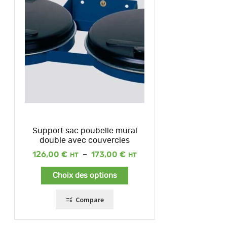
Support sac poubelle mural
double avec couvercles
Plage
126,00
€
–
173,00
€
de
prix :
Choix des options
126,00 €
à
173,00 €
Compare