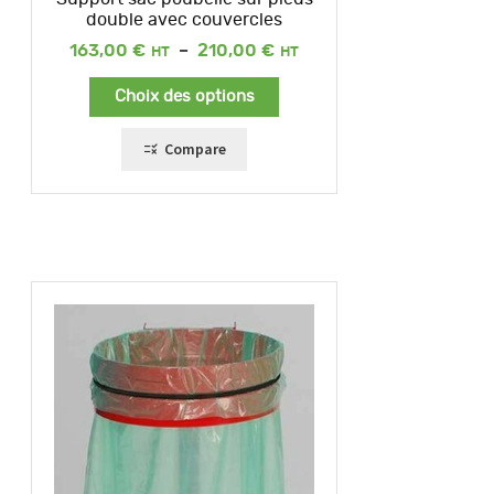
double avec couvercles
Plage
163,00
€
–
210,00
€
de
prix :
Choix des options
163,00 €
à
210,00 €
Compare