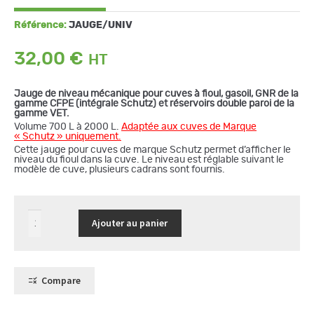
Référence:
JAUGE/UNIV
32,00
€
Jauge de niveau mécanique pour cuves à fioul, gasoil, GNR de la
gamme CFPE (intégrale Schutz) et réservoirs double paroi de la
gamme VET.
Volume 700 L à 2000 L.
Adaptée aux cuves de Marque
« Schutz » uniquement.
Cette jauge pour cuves de marque Schutz permet d’afficher le
niveau du fioul dans la cuve. Le niveau est réglable suivant le
modèle de cuve, plusieurs cadrans sont fournis.
quantité
Ajouter au panier
de
Jauge
de
niveau
pour
cuves
Compare
fioul,
gasoil
de
marque