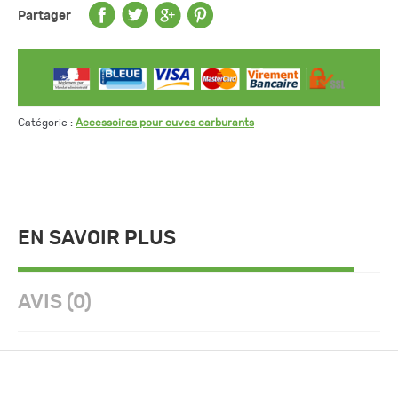
SCHUTZ
Partager
gammes
intégrale
et
VET
Catégorie :
Accessoires pour cuves carburants
EN SAVOIR PLUS
AVIS (0)