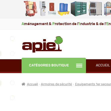
A
ménagement &
P
rotection de l'
I
ndustrie & de l'
E
n
CATÉGORIES BOUTIQUE
ACCUEIL
Accueil
Armoires de sécurité
Equipements 1er secou