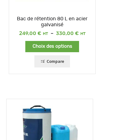
Bac de rétention 80 L en acier
galvanisé
Plage
249,00
€
–
330,00
€
de
prix :
Choix des options
249,00 €
à
330,00 €
Compare