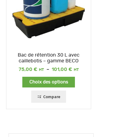
Bac de rétention 30 L avec
caillebotis – gamme BECO
Plage
75,00
€
–
101,00
€
de
prix :
Choix des options
75,00 €
à
101,00 €
Compare