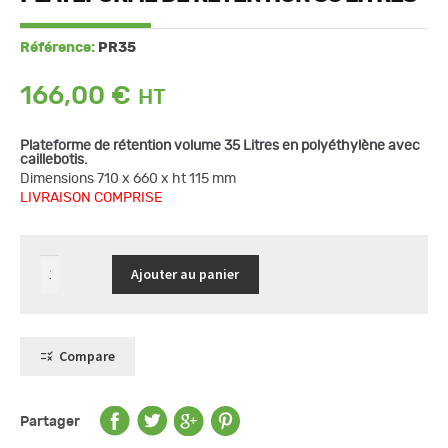
Référence:
PR35
166,00
€
Plateforme de rétention volume 35 Litres en polyéthylène avec
caillebotis.
Dimensions 710 x 660 x ht 115 mm
LIVRAISON COMPRISE
quantité
Ajouter au panier
de
Plateforme
de
rétention
35
Litres
Compare
Partager