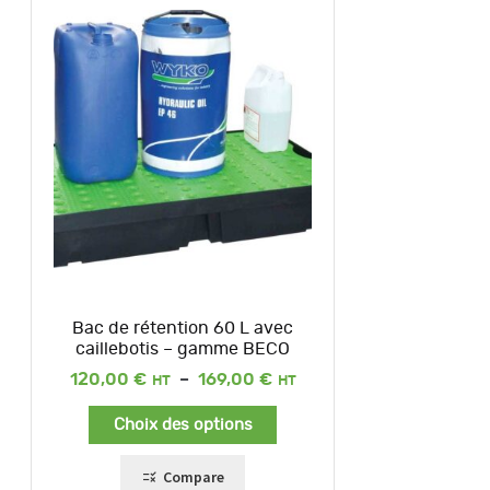
Bac de rétention 60 L avec
caillebotis – gamme BECO
Plage
120,00
€
–
169,00
€
de
prix :
Choix des options
120,00 €
à
169,00 €
Compare