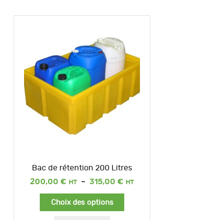
Bac de rétention 200 Litres
Plage
200,00
€
–
315,00
€
de
prix :
Choix des options
200,00 €
à