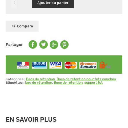
Ajouter au panier
de
Support
en
PEHD
pour
2
Compare
fûts
de
60
L
Partager
Catégories :
Bacs de rétention
,
Bacs de rétention pour fûts couchés
Étiquettes :
bac de rétention
,
Bacs de rétention
,
support fut
EN SAVOIR PLUS