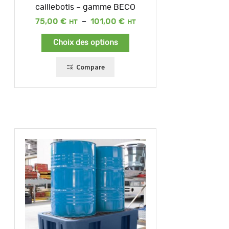
caillebotis – gamme BECO
Plage
75,00
€
–
101,00
€
de
prix :
Choix des options
75,00 €
à
101,00 €
Compare