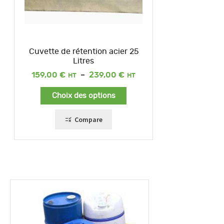
Cuvette de rétention acier 25
Litres
Plage
159,00
€
–
239,00
€
de
prix :
Choix des options
159,00 €
à
239,00 €
Compare