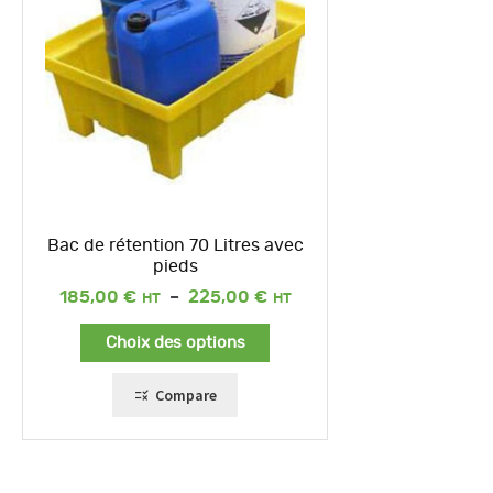
Bac de rétention 70 Litres avec
pieds
Plage
185,00
€
–
225,00
€
de
prix :
Choix des options
185,00 €
à
225,00 €
Compare