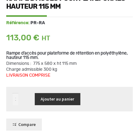
HAUTEUR 115 MM
Référence:
PR-RA
113,00
€
Rampe d’accès pour plateforme de rétention en polyéthylène,
hauteur 115 mm.
Dimensions : 775 x 580 x ht 115 mm
Charge admissible 300 kg
LIVRAISON COMPRISE
quantité
Ajouter au panier
de
Rampe
d'accès
pour
plateformes
hauteur
Compare
115
mm