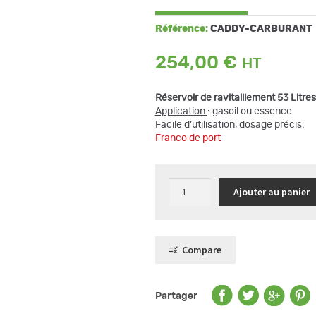
Référence:
CADDY-CARBURANT
254,00
€
Réservoir de ravitaillement 53 Litre
Application
: gasoil ou essence
Facile d’utilisation, dosage précis.
Franco de port
quantité
Ajouter au panier
de
Réservoir
de
ravitaillement
53
L
Compare
pour
gasoil
ou
essence
Partager