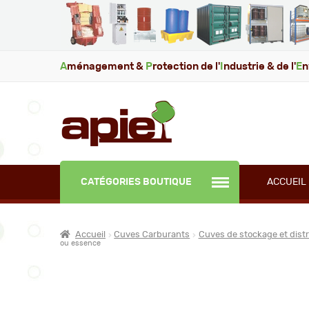
A
ménagement &
P
rotection de l'
I
ndustrie & de l'
E
n
CATÉGORIES BOUTIQUE
ACCUEIL
Accueil
Cuves Carburants
Cuves de stockage et dist
ou essence