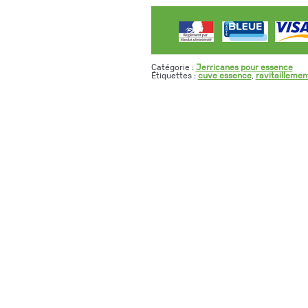
Catégorie :
Jerricanes pour essence
Étiquettes :
cuve essence
,
ravitailleme