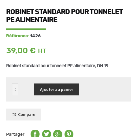
ROBINET STANDARD POUR TONNELET
PE ALIMENTAIRE
Référence:
1426
39,00
€
Robinet standard pour tonnelet PE alimentaire, DN 19
quantité
Ajouter au panier
de
Robinet
standard
pour
tonnelet
PE
Compare
alimentaire
Partager