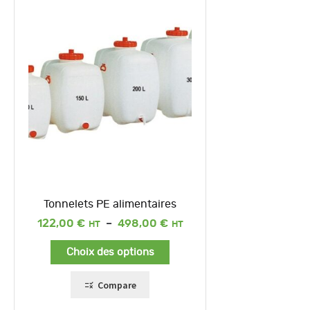
Tonnelets PE alimentaires
Plage
122,00
€
–
498,00
€
de
prix :
Choix des options
122,00 €
à
498,00 €
Compare