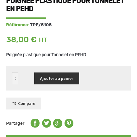
POIGNÉE PLASTIQUE POUR TONNELET
EN PEHD
Référence:
TPE/5105
38,00
€
Poignée plastique pour Tonnelet en PEHD
quantité
Ajouter au panier
de
Poignée
plastique
pour
Tonnelet
en
Compare
PEHD
Partager