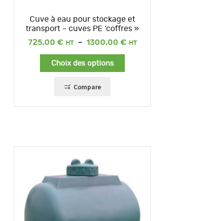
Cuve à eau pour stockage et
transport – cuves PE ‘coffres »
Plage
725,00
€
–
1300,00
€
de
prix :
Choix des options
725,00 €
à
1300,00 €
Compare