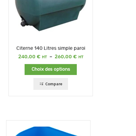
Citerne 140 Litres simple paroi
Plage
240,00
€
–
260,00
€
de
prix :
Choix des options
240,00 €
à
260,00 €
Compare