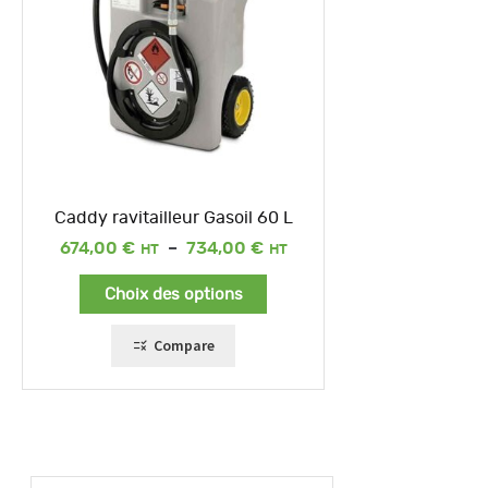
Caddy ravitailleur Gasoil 60 L
Plage
674,00
€
–
734,00
€
de
prix :
Choix des options
674,00 €
à
734,00 €
Compare