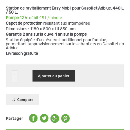
Station de ravitaillement Easy Mobil pour Gasoil et Adblue, 440 L
/ 50 L.
Pompe 12 V
débit 45 L/minute
Capot de protection
résistant aux intempéries
Dimensions : 1180 x 800 x Ht 850 mm.
Garantie 2 ans sur la cuve, 1 an sur la pompe
Station équipée d’un réservoir additionnel pour l’adblue,
permettant l’approvisionnement sur les chantiers en Gasoil et en
Adblue.
Livraison gratuite
quantité
Ajouter au panier
de
Station
GASOIL
440L
/
adblue
Compare
50
L
Partager