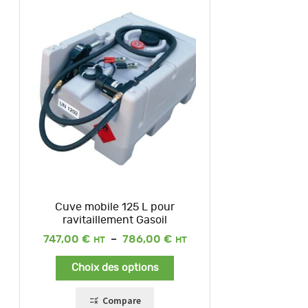
Cuve mobile 125 L pour
ravitaillement Gasoil
Plage
747,00
€
–
786,00
€
de
prix :
Choix des options
747,00 €
à
786,00 €
Compare