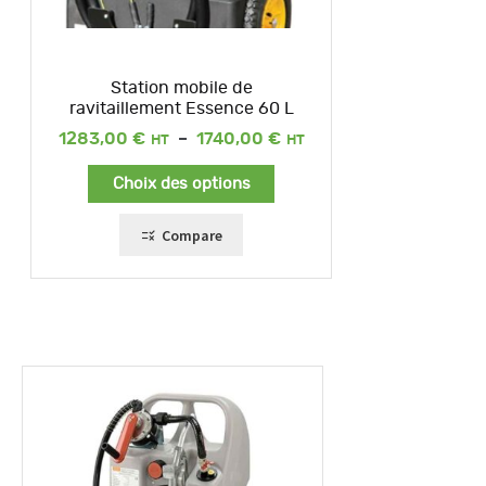
Station mobile de
ravitaillement Essence 60 L
Plage
1283,00
€
–
1740,00
€
de
prix :
Choix des options
1283,00 €
à
1740,00 €
Compare