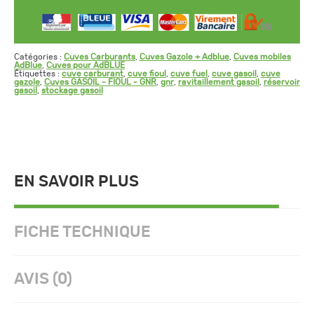
Catégories :
Cuves Carburants
,
Cuves Gazole + Adblue
,
Cuves mobiles
AdBlue
,
Cuves pour AdBLUE
Étiquettes :
cuve carburant
,
cuve fioul
,
cuve fuel
,
cuve gasoil
,
cuve
gazole
,
Cuves GASOIL - FIOUL - GNR
,
gnr
,
ravitaillement gasoil
,
réservoir
gasoil
,
stockage gasoil
EN SAVOIR PLUS
FICHE TECHNIQUE
AVIS (0)