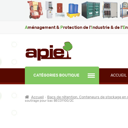
A
ménagement &
P
rotection de l'
I
ndustrie & de l'
E
n
CATÉGORIES BOUTIQUE
ACCUEIL
Accueil
Bacs de rétention, Conteneurs de stockage en 
soutirage pour bac BECO1100/2C