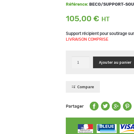
Référence:
BECO/SUPPORT-SOU
105,00
€
Support récipient pour soutirage su
LIVRAISON COMPRISE
quantité
Ajouter au panier
de
Support
soutirage
pour
bac
BECO1100/2C
Compare
Partager