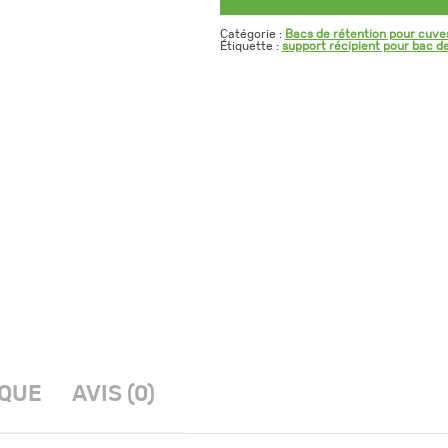
Catégorie :
Bacs de rétention pour cuve
Étiquette :
support récipient pour bac d
IQUE
AVIS (0)