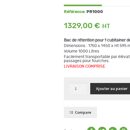
Référence:
PR1000
1329,00
€
Bac de rétention pour 1 cubitainer d
Dimensions : 1750 x 1450 x Ht 595
Volume 1000 Litres
Facilement transportable par élévate
passages pour fourches.
LIVRAISON COMPRISE
quantité
Ajouter au panier
de
Bac
de
rétention
en
PEHD
Compare
pour
1
cubitainer
de
1000