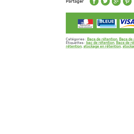
Partager
L,
vol.
1000L
Catégories :
Bacs de rétention
,
Bacs de 
Étiquettes :
bac de rétention
,
Bacs de ré
rétention
,
stockage en rétention
,
stocka