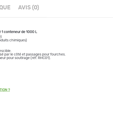
IQUE
AVIS (0)
é 1 conteneur de 1000 L
é)
oduits chimiques)
escible.
isé par le côté et passages pour fourches.
ur pour soutirage (réf. RHC01).
TION ?