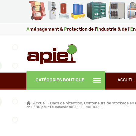
A
ménagement &
P
rotection de l'
I
ndustrie & de l'
E
n
CATÉGORIES BOUTIQUE
ACCUEIL
Accueil
Bacs de rétention, Conteneurs de stockage en 
en PEHD pour 1 cubitainer de 1000 L, vol. 1000L