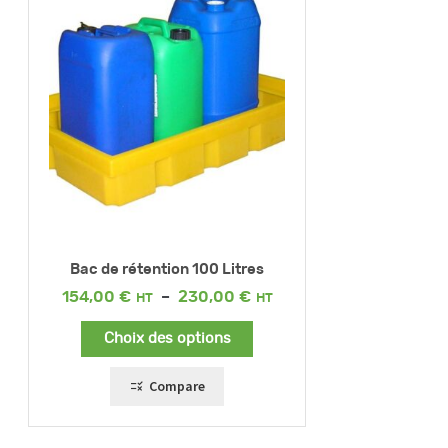
Bac de rétention 100 Litres
Plage
154,00
€
–
230,00
€
de
prix :
Choix des options
154,00 €
à
230,00 €
Compare