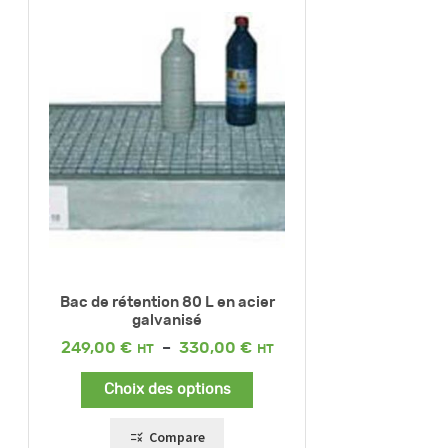
Bac de rétention 80 L en acier
galvanisé
Plage
249,00
€
–
330,00
€
de
prix :
Choix des options
249,00 €
à
330,00 €
Compare