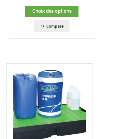
4.00
de
sur 5
prix :
Choix des options
80,00 €
à
119,00 €
Compare