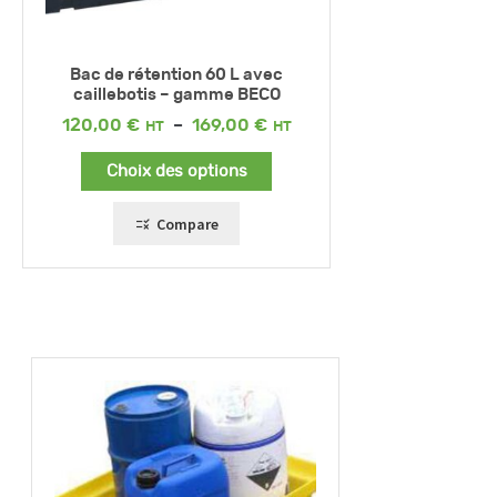
Bac de rétention 60 L avec
caillebotis – gamme BECO
Plage
120,00
€
–
169,00
€
de
prix :
Choix des options
120,00 €
à
169,00 €
Compare