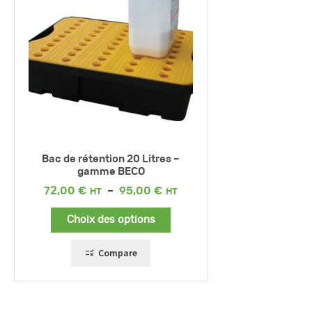
Bac de rétention 20 Litres –
gamme BECO
Plage
72,00
€
–
95,00
€
de
prix :
Choix des options
72,00 €
à
95,00 €
Compare