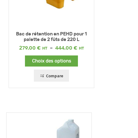
Bac de rétention en PEHD pour 1
palette de 2 fûts de 220 L
Plage
279,00
€
–
444,00
€
de
prix :
Choix des options
279,00 €
à
444,00 €
Compare