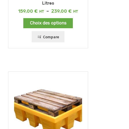
Litres
Plage
159,00
€
–
239,00
€
de
prix :
Choix des options
159,00 €
à
239,00 €
Compare