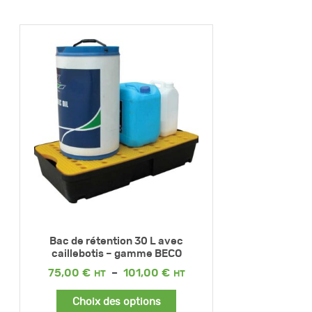
Bac de rétention 30 L avec
caillebotis – gamme BECO
Plage
75,00
€
–
101,00
€
de
prix :
Choix des options
75,00 €