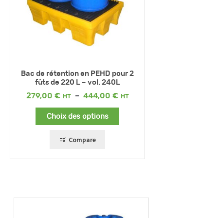
Bac de rétention en PEHD pour 2
fûts de 220 L – vol. 240L
Plage
279,00
€
–
444,00
€
de
prix :
Choix des options
279,00 €
à
444,00 €
Compare