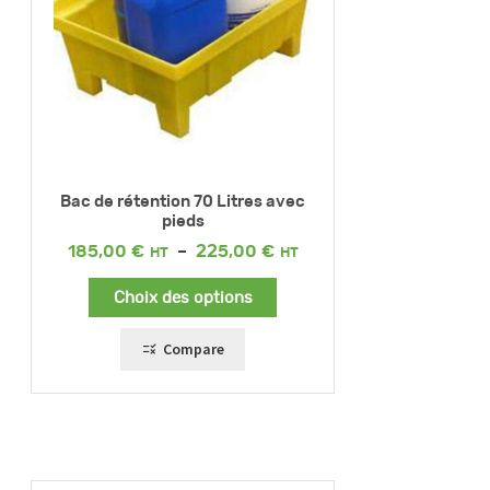
Bac de rétention 70 Litres avec
pieds
Plage
185,00
€
–
225,00
€
de
prix :
Choix des options
185,00 €
à
225,00 €
Compare