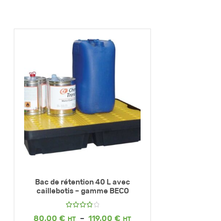
Bac de rétention 40 L avec
caillebotis – gamme BECO
Note
Plage
80,00
€
–
119,00
€