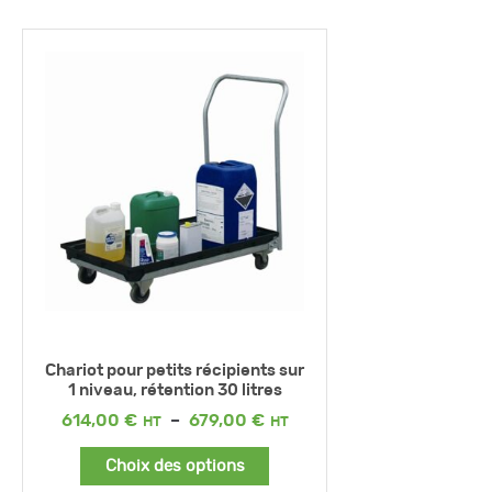
Chariot pour petits récipients sur
1 niveau, rétention 30 litres
Plage
614,00
€
–
679,00
€
de
prix :
Choix des options
614,00 €
à