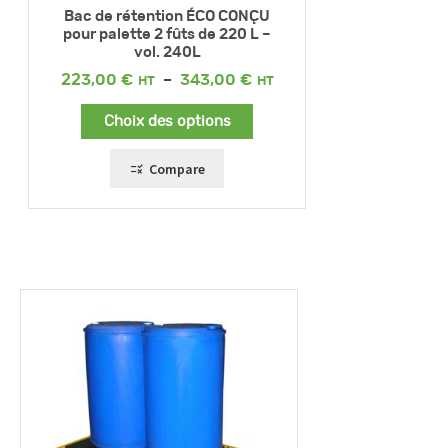
Bac de rétention ÉCO CONÇU
pour palette 2 fûts de 220 L –
vol. 240L
Plage
223,00
€
–
343,00
€
de
prix :
Choix des options
223,00 €
à
343,00 €
Compare