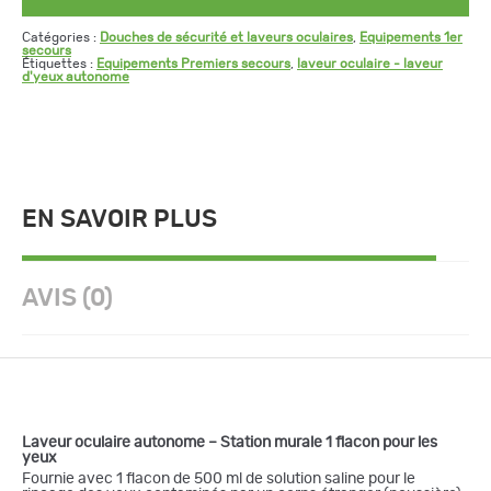
Catégories :
Douches de sécurité et laveurs oculaires
,
Equipements 1er
secours
Étiquettes :
Equipements Premiers secours
,
laveur oculaire - laveur
d'yeux autonome
EN SAVOIR PLUS
AVIS (0)
Laveur oculaire autonome – Station murale 1 flacon pour les
yeux
Fournie avec 1 flacon de 500 ml de solution saline pour le