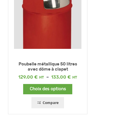
Poubelle métallique 50 litres
avec dôme à clapet
Plage
129,00
€
–
133,00
€
de
prix :
Choix des options
129,00 €
à
133,00 €
Compare