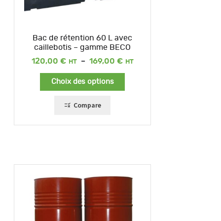
Bac de rétention 60 L avec
caillebotis – gamme BECO
Plage
120,00
€
–
169,00
€
de
prix :
Choix des options
120,00 €
à
169,00 €
Compare