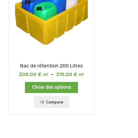
Bac de rétention 200 Litres
Plage
200,00
€
–
315,00
€
de
prix :
Choix des options
200,00 €
à
315,00 €
Compare