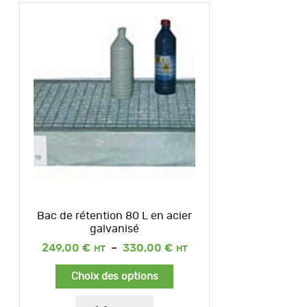
Bac de rétention 80 L en acier
galvanisé
Plage
249,00
€
–
330,00
€
de
prix :
Choix des options
249,00 €
à
330,00 €