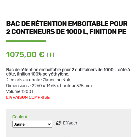
BAC DE RÉTENTION EMBOITABLE POUR
2 CONTENEURS DE 1000 L, FINITION PE
1075,00
€
Bac de rétention emboitable pour 2 cubitainers de 1000 L côte à
côte, finition 100% polyéthylène.
2 coloris au choix : Jaune ou Noir
quantité
Dimensions : 2260 x 1465 x hauteur 575 mm
de
Volume 1200 L
Bac
de
LIVRAISON COMPRISE
rétention
emboitable
pour
2
Couleur
conteneurs
de
Effacer
1000
L,
finition