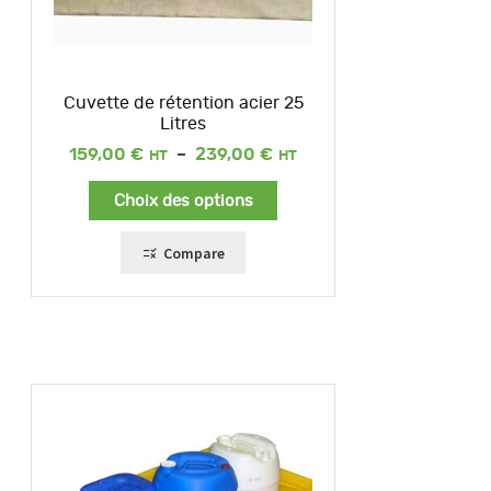
Cuvette de rétention acier 25
Litres
Plage
159,00
€
–
239,00
€
de
prix :
Choix des options
159,00 €
à
239,00 €
Compare