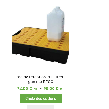
Bac de rétention 20 Litres –
gamme BECO
Plage
72,00
€
–
95,00
€
de
prix :
Choix des options
72,00 €
à
95,00 €