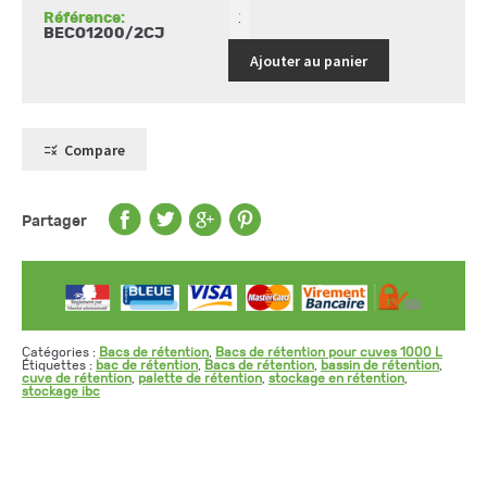
PE
Référence:
BECO1200/2CJ
Ajouter au panier
Compare
Partager
Catégories :
Bacs de rétention
,
Bacs de rétention pour cuves 1000 L
Étiquettes :
bac de rétention
,
Bacs de rétention
,
bassin de rétention
,
cuve de rétention
,
palette de rétention
,
stockage en rétention
,
stockage ibc