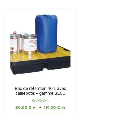
Bac de rétention 40 L avec
caillebotis – gamme BECO
Note
Plage
80,00
€
–
119,00
€
4.00
de