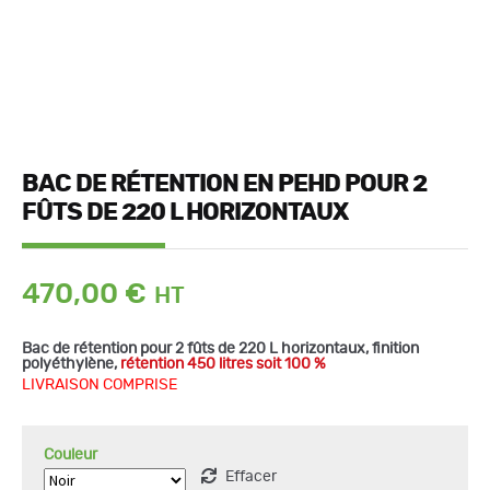
BAC DE RÉTENTION EN PEHD POUR 2
FÛTS DE 220 L HORIZONTAUX
470,00
€
quantité
Bac de rétention pour 2 fûts de 220 L horizontaux, finition
de
polyéthylène,
rétention 450 litres soit 100 %
Bac
de
LIVRAISON COMPRISE
rétention
en
PEHD
pour
Couleur
2
fûts
Effacer
de