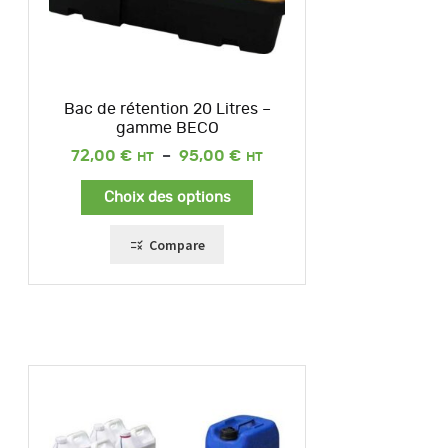
Bac de rétention 20 Litres –
gamme BECO
Plage
72,00
€
–
95,00
€
de
prix :
Choix des options
72,00 €
à
95,00 €
Compare