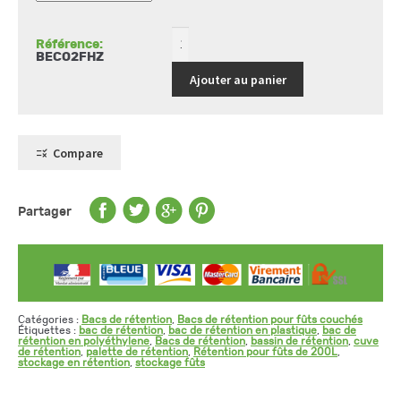
220
L
horizontaux
Référence:
BECO2FHZ
Ajouter au panier
Compare
Partager
Catégories :
Bacs de rétention
,
Bacs de rétention pour fûts couchés
Étiquettes :
bac de rétention
,
bac de rétention en plastique
,
bac de
rétention en polyéthylene
,
Bacs de rétention
,
bassin de rétention
,
cuve
de rétention
,
palette de rétention
,
Rétention pour fûts de 200L
,
stockage en rétention
,
stockage fûts