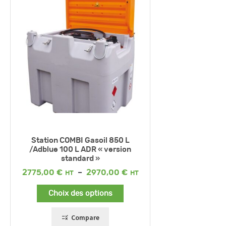
Station COMBI Gasoil 850 L
/Adblue 100 L ADR « version
standard »
Plage
2775,00
€
–
2970,00
€
de
prix :
Choix des options
2775,00 €
à
2970,00 €
Compare