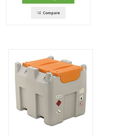
à
3757,00 €
Compare