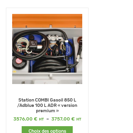
Station COMBI Gasoil 850 L
/Adblue 100 L ADR « version
premium »
Plage
3576,00
€
–
3757,00
€
de
prix :
Choix des options
3576,00 €