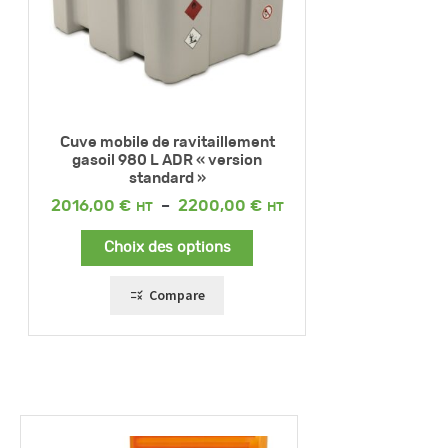
Cuve mobile de ravitaillement
gasoil 980 L ADR « version
standard »
Plage
2016,00
€
–
2200,00
€
de
prix :
Choix des options
2016,00 €
à
2200,00 €
Compare