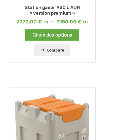
Station gasoil 980 L ADR
« version premium »
Plage
2970,00
€
–
3150,00
€
de
prix :
Choix des options
2970,00 €
à
3150,00 €
Compare