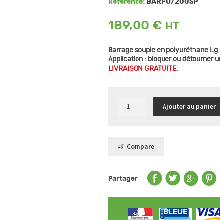
Référence:
BARPU/200SP
189,00
€
Barrage souple en polyuréthane L
Application :
bloquer ou détourner u
LIVRAISON GRATUITE.
quantité
Ajouter au panier
de
Barrage
souple
en
polyuréthane
Longueur
Compare
2
m
Partager