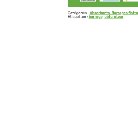
Catégories :
Absorbants, Barrages flotta
Étiquettes :
barrage
,
obturateur