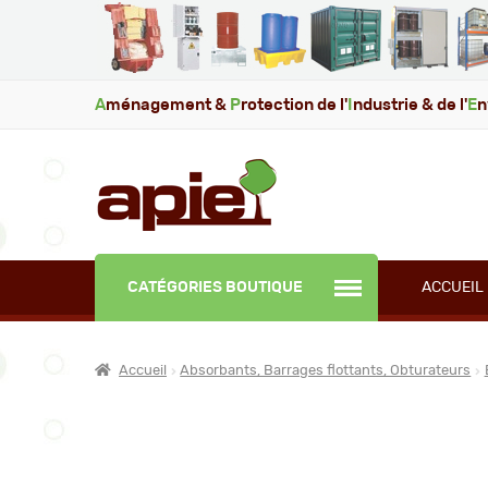
A
ménagement &
P
rotection de l'
I
ndustrie & de l'
E
n
CATÉGORIES BOUTIQUE
ACCUEIL
Accueil
Absorbants, Barrages flottants, Obturateurs