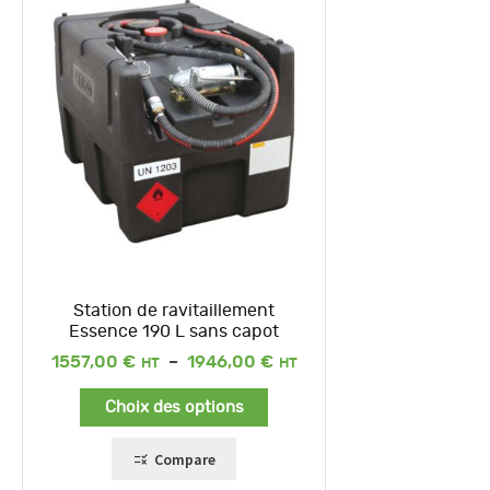
Station de ravitaillement
Essence 190 L sans capot
Plage
1557,00
€
–
1946,00
€
de
prix :
Choix des options
1557,00 €
à
1946,00 €
Compare