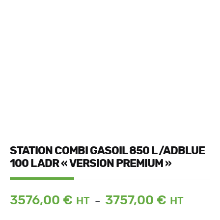
STATION COMBI GASOIL 850 L /ADBLUE
100 L ADR « VERSION PREMIUM »
Plage
3576,00
€
3757,00
€
–
de
prix :