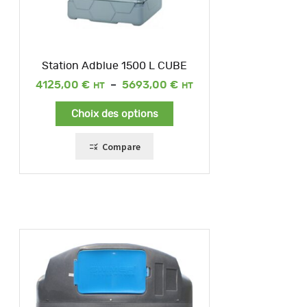
Station Adblue 1500 L CUBE
Plage
4125,00
€
–
5693,00
€
de
prix :
Choix des options
4125,00 €
à
5693,00 €
Compare