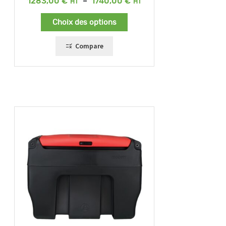
Plage
1283,00
€
–
1740,00
€
de
prix :
Choix des options
1283,00 €
à
1740,00 €
Compare