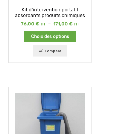
Kit d’intervention portatif
absorbants produits chimiques
Plage
76,00
€
–
171,00
€
de
prix :
Choix des options
76,00 €
à
171,00 €
Compare