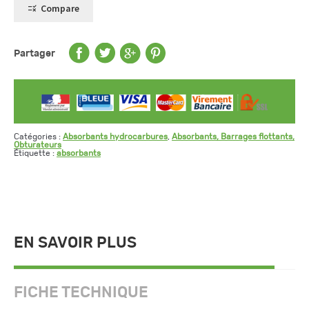
épaisseur
Compare
-
gamme
standard
Partager
Catégories :
Absorbants hydrocarbures
,
Absorbants, Barrages flottants,
Obturateurs
Étiquette :
absorbants
EN SAVOIR PLUS
FICHE TECHNIQUE