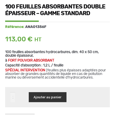
100 FEUILLES ABSORBANTES DOUBLE
ÉPAISSEUR – GAMME STANDARD
Référence:
ANAO1356F
113,00
€
100 feuilles absorbantes hydrocarbures, dim. 40 x 50 cm,
double épaisseur,
à
FORT POUVOIR ABSORBANT
Capacité d’absorption : 1,2 L / feuille
S
PÉCIAL INTERVENTION
(feuilles plus épaisses adaptées pour
absorber de grandes quantités de liquide en cas de pollution
marine ou déversement accidentelle d’hydrocarbures.
quantité
Ajouter au panier
de
100
feuilles
absorbantes
double